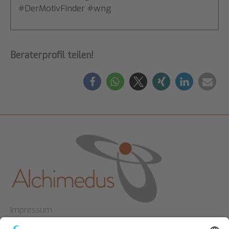
#DerMotivFinder #wng
Beraterprofil teilen!
Impressum
Datenschutz