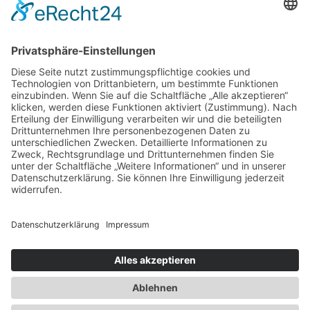
Bildnachweis
Kontakt
Alchimedus Management GmbH
Schlegelstr. 7
90491 Nürnberg
Tel.: +49 – 911 – 95 666 30
Mail: sekretariat@alchimedus.com
Bürozeiten
Montag – Freitag von
09:00 – 13:00 Uhr und
14:00 – 16:00 Uhr