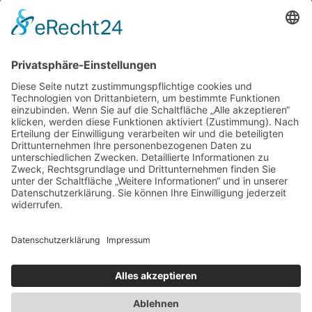
Datenschutz
Bildnachweis
Kontakt
Alchimedus Management GmbH
Schlegelstr. 7
90491 Nürnberg
Tel.: +49 – 911 – 95 666 30
Mail: sekretariat@alchimedus.com
Bürozeiten
Montag – Freitag von
09:00 – 13:00 Uhr und
14:00 – 16:00 Uhr